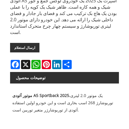
آئودی A5 اسپرت بک 2025 یک خودروی لوکس جمع و جور
شیک و همه کاره است. ظاهر شیک یک کوپه را با عملی
بودن یک هاچ بک ترکیب می کند و فضای بار جادار و فضای
داخلی شیک را ارائه می دهد. این خودرو دارای موتور 2.0
لیتری توربوشارژ و سیستم چهار چرخ متحرک استاندارد
است.
ارسال استعلام
Facebook
X
WhatsApp
Pinterest
LinkedIn
Share
توضیحات محصول
یک موتور 2.0 لیتری
موتور آئودی A5 Sportback 2025.
توربوشارژ 268 اسب بخاری است و این خودرو اولین استفاده
آئودی از توربوشارژر متغیر توربین است.