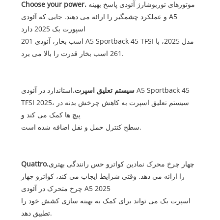
موتورهای توربوشارژ آئودی پاسخ بهینه
Choose your power.
و عملکرد چشمگیر را ارائه می دهند. جایی که آئودی A5
اسپورت بک 2025 دارد
201 اسب بخار، آئودی A5 Sportback 45 TFSI مدل 2025، با
261 اسب بخار قدرت را بالا می برد.
سیستم تعلیق اسپرت.
استاندارد در آئودی A5 Sportback 45
TFSI 2025، سیستم تعلیق اسپرت به کاهش چرخش بدنه در
پیچ ها کمک می کند و
سطح کنترل حمل و نقل اضافه شده است.
چهار چرخ محرک نمادین کواترو حس رانندگی بهتری
Quattro.
را ارائه می دهد. وقتی شرایط ایجاب می کند، کواترو چهار
چرخ متحرک در آئودی A5 2025
اسپرت بک می تواند برای کمک به بهینه سازی کشش خود را
تطبیق دهد.