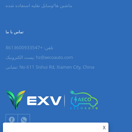
ماشین ها/وسایل نقلیه استفاده شده
تماس با ما
تلفن: +8613600933547
hz@aecoauto.com
پست الکترونیک:
نشانی: No 611 Sishui Rd, Xiamen City, China
X