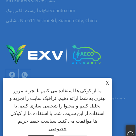
تلفن: +8613600933547
hz@aecoauto.com
پست الکترونیک:
نشانی: No 611 Sishui Rd, Xiamen City, China
X
ما از کوکی ها استفاده می کنیم تا تجربه مرور
بهتری به شما ارائه دهیم، ترافیک سایت را تجزیه و
حق چاپ © 2024 Xiamen Aecoauto Technology Co., Ltd. کلیه حقوق محفوظ
تحلیل کنیم و محتوا را شخصی سازی کنیم. با
است.
استفاده از این سایت، شما با استفاده ما از کوکی
جک لین: +86-15559188336
شبکه TIANYU
پشتیبانی فنی وب سایت:
ها موافقت می کنید.
سیاست حفظ حریم
خصوصی
Links
Sitemap
RSS
XML