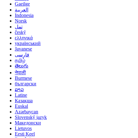
Gaeilge
العربية
Indonesia
Norsk‎
تمل
český
ελληνικά
український
Javanese
فارسی
தமிழ்
తెలుగు
नेपाली
Burmese
български
ລາວ
Latine
Қазақша
Euskal
Azərbaycan
Slovenský jazyk
Македонски
Lietuvos
Eesti Keel