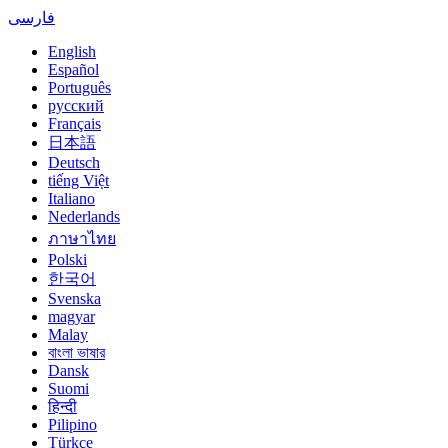
فارسی
English
Español
Português
русский
Français
日本語
Deutsch
tiếng Việt
Italiano
Nederlands
ภาษาไทย
Polski
한국어
Svenska
magyar
Malay
বাংলা ভাষার
Dansk
Suomi
हिन्दी
Pilipino
Türkçe