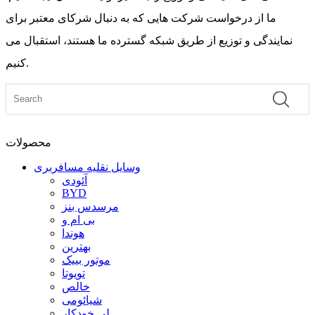
ما از درخواست شرکت هایی که به دنبال شرکای معتبر برای
نمایندگی و توزیع از طریق شبکه گسترده ما هستند، استقبال می
کنیم.
محصولات
وسایل نقلیه مسافربری
آئودی
BYD
مرسدس بنز
بی ام و
هوندا
بهترین
موتور بییک
تویوتا
خالص
شیائومی
لی خودکار