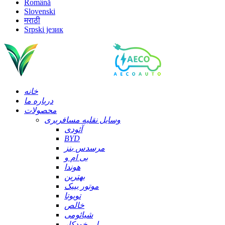
Română
Slovenski
मराठी
Srpski језик
خانه
درباره ما
محصولات
وسایل نقلیه مسافربری
آئودی
BYD
مرسدس بنز
بی ام و
هوندا
بهترین
موتور بییک
تویوتا
خالص
شیائومی
لی خودکار