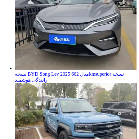
نسخه BYD Song Lev 2025 مدل 662kmsuperior نسخه
رانندگی هوشمند