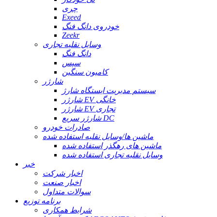
چری
Exeed
خودروی دانگ فنگ
Zeekr
وسایل نقلیه تجاری
دانگ فنگ
سپس
کامیون سنگین
شارژر
سیستم مدیریت ایستگاه شارژ
شارژر EV خانگی
شارژر EV تجاری
شارژر سریع DC
صادرات خودرو
ماشین ها/وسایل نقلیه استفاده شده
ماشین های رهگذر استفاده شده
وسایل نقلیه تجاری استفاده شده
خبر
اخبار شرکت
اخبار صنعت
سوالات متداول
برنامه توزیع
شرایط همکاری