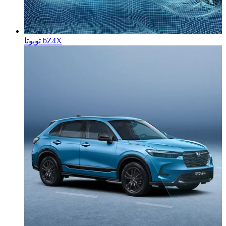
تویوتا bZ4X