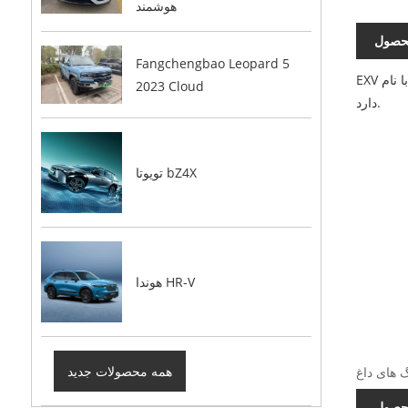
هوشمند
حصول
Fangchengbao Leopard 5
EXV که با نام Aecoauto نیز شناخته می‌شود، به عنوان تامین‌کننده در چین فعالیت می‌کند و انواع خودروها را ارائه می‌کند که HOWO-T7H در میان آن‌ها قرار
2023 Cloud
دارد.
تویوتا bZ4X
هوندا HR-V
همه محصولات جدید
حصول