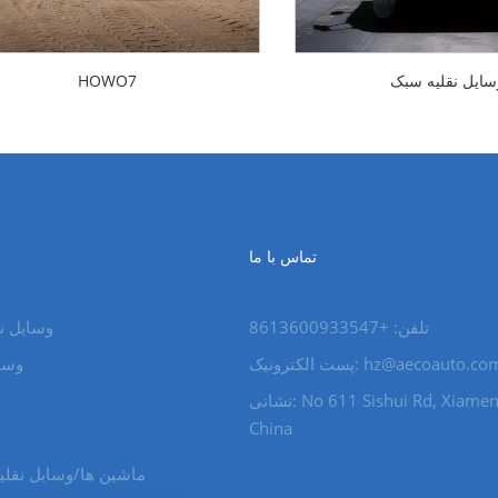
سایل نقلیه سبک
HOWO7
تماس با ما
تلفن: +8613600933547
وسایل ن
hz@aecoauto.co
پست الکترونیک:
وسای
نشانی: No 611 Sishui Rd, Xiamen City,
China
ماشین ها/وسایل نقلی