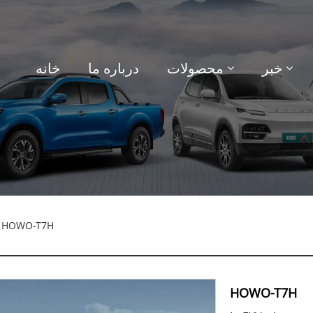
خبر
محصولات
درباره ما
خانه
 HOWO-T7H
HOWO-T7H