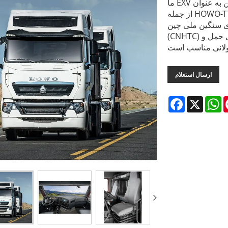
ما EXV هستیم، همچنین به عنوان Aecoauto شناخته می‌شویم، و انواع وسایل نقلیه
از جمله HOWO-T7H معروف را در چین عرضه می‌کنیم. سری HOWO-T7H یکی
ی سنگین ملی چین
(CNHTC) است که بر عملکرد قدرت و راحتی رانندگی تمرکز دارد و برای حمل و
ارسال استعلام
Facebook
X
W