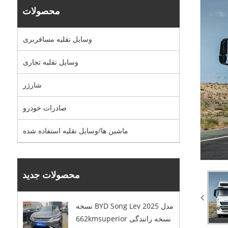
محصولات
وسایل نقلیه مسافربری
وسایل نقلیه تجاری
شارژر
صادرات خودرو
ماشین ها/وسایل نقلیه استفاده شده
محصولات جدید
نسخه BYD Song Lev 2025 مدل
662kmsuperior نسخه رانندگی