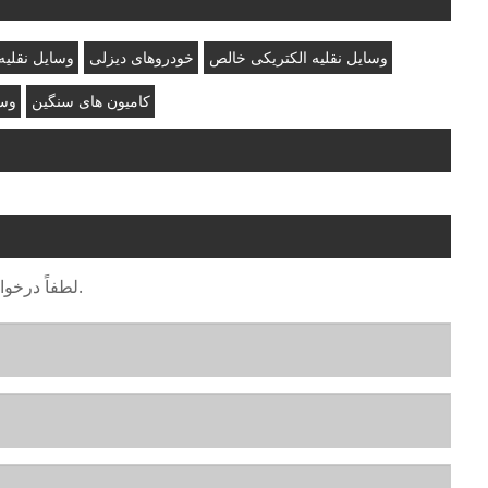
وسایل نقلیه الکتریکی خالص
خودروهای دیزلی
وسایل نقلیه 
کامیون های سنگین
وسی
لطفاً درخواست خود را در فرم زیر ارائه دهید. ما ظرف 24 ساعت به شما پاسخ خواهیم داد.