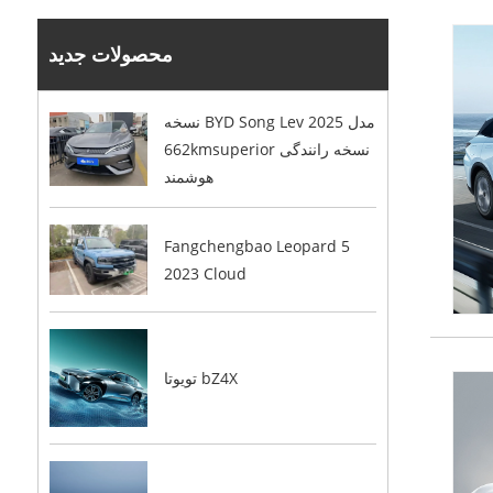
محصولات جدید
نسخه BYD Song Lev 2025 مدل
662kmsuperior نسخه رانندگی
هوشمند
Fangchengbao Leopard 5
2023 Cloud
تویوتا bZ4X