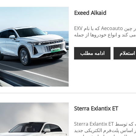
Exeed Alkaid
EXV که با نام Aecoauto نیز شناخته می شود، به عنوان یک تامین کننده مستقر در چین
استعلام
ادامه مطلب
Sterra Exlantix ET
Sterra Exlantix ET یک شاسی‌بلند سایز متوسط ​​الکتریکی با انرژی جدید بالا است که توسط
‌فرم الکتریکی جدید E0X، با برد طولانی و قابلیت شارژ سریع و همچنین