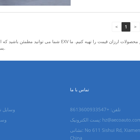
<
1
>
بسیار مشتاقانه منتظر آمدن شما به شرکت ما برای خرید محصولات هستیم.
تماس با ما
تلفن: +8613600933547
وسایل ن
hz@aecoauto.co
پست الکترونیک:
وسای
نشانی: No 611 Sishui Rd, Xiamen City,
China