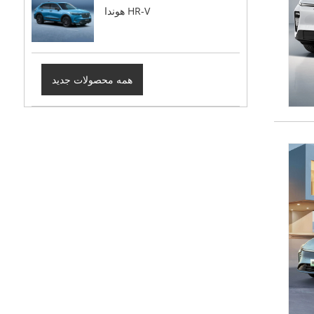
هوندا HR-V
همه محصولات جدید