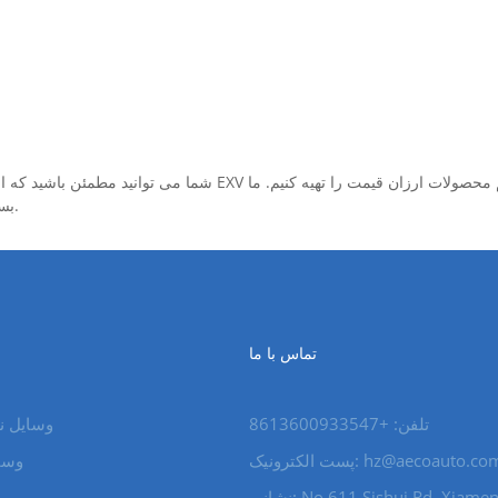
بسیار مشتاقانه منتظر آمدن شما به شرکت ما برای خرید محصولات هستیم.
تماس با ما
تلفن: +8613600933547
وسایل ن
hz@aecoauto.co
پست الکترونیک:
وسای
نشانی: No 611 Sishui Rd, Xiamen City,