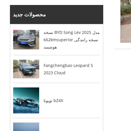
محصولات جدید
نسخه BYD Song Lev 2025 مدل
662kmsuperior نسخه رانندگی
هوشمند
Fangchengbao Leopard 5
2023 Cloud
تویوتا bZ4X