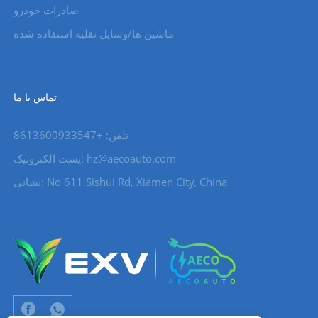
صادرات خودرو
ماشین ها/وسایل نقلیه استفاده شده
تماس با ما
تلفن: +8613600933547
hz@aecoauto.com
پست الکترونیک:
نشانی: No 611 Sishui Rd, Xiamen City, China