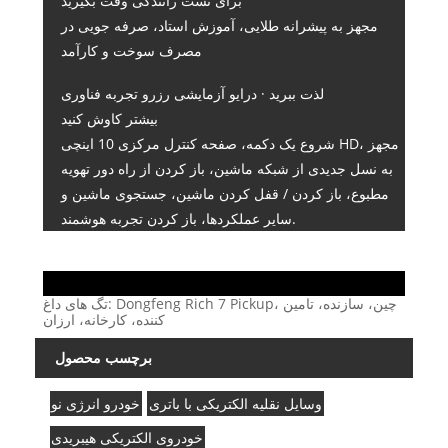
برای تست رانندگی وقت بگیرید
مجهز به پیشرانه طلایی، آموزش استاد، صرفه جویی در
مصرف سوخت و کارآمد
لذت ببرید · درایو آزمایشی رزرو تجربه فناوری
بیشتر کاوش کنید
شروع یک دکمه، صفحه کنترل مرکزی 10 اینچی HD، مجهز
به نسل جدیدی از شبکه ماشین، باز کردن از راه دور تهویه
مطبوع، باز کردن / قفل کردن ماشین، جستجوی ماشین و
سایر عملکردها، باز کردن تجربه هوشمند.
تگ های داغ: Dongfeng Rich 7 Pickup، چین، سازنده، تامین
کننده، کارخانه، ارزان
برچسب محصول
وسایل نقلیه الکتریکی با باتری
خودرو انرژی نو
خودروی الکتریکی هیبریدی