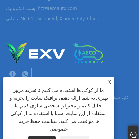
hz@aecoauto.com
پست الکترونیک:
نشانی: No 611 Sishui Rd, Xiamen City, China
X
ما از کوکی ها استفاده می کنیم تا تجربه مرور
بهتری به شما ارائه دهیم، ترافیک سایت را تجزیه و
حق چاپ © 2024 Xiamen Aecoauto Technology Co., Ltd. کلیه حقوق محفوظ
تحلیل کنیم و محتوا را شخصی سازی کنیم. با
است.
استفاده از این سایت، شما با استفاده ما از کوکی
جک لین: +86-15559188336
شبکه TIANYU
پشتیبانی فنی وب سایت:
ها موافقت می کنید.
سیاست حفظ حریم
خصوصی
Links
Sitemap
RSS
XML