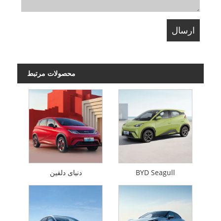
محصولات مرتبط
BYD Seagull
دنیای دلفین