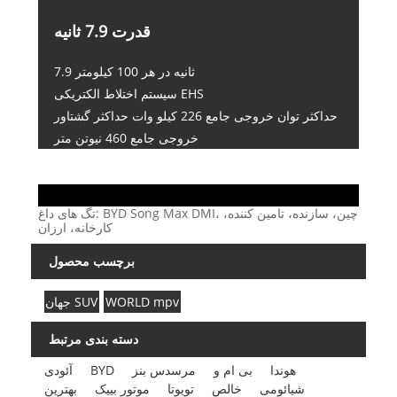
قدرت 7.9 ثانیه
7.9 ثانیه در هر 100 کیلومتر
سیستم اختلاط الکتریکی EHS
حداکثر توان خروجی جامع 226 کیلو وات حداکثر گشتاور
خروجی جامع 460 نیوتن متر
تگ های داغ: BYD Song Max DMI، چین، سازنده، تامین کننده،
کارخانه، ارزان
برچسب محصول
WORLD mpv
جهان SUV
دسته بندی مرتبط
هوندا
بی ام و
مرسدس بنز
BYD
آئودی
شیائومی
خالص
تویوتا
موتور بییک
بهترین