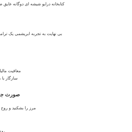
فضای آرام و لوکس خصوصی NVH کتابخانه درایو شیشه ای دوگ
سیستم هیبریدی الکتریکی EHS بی نهایت به تجربه ابری
معافیت مالیا
سازگار با 
صورت جلو
مرز را بشکنید و روح 
بدن