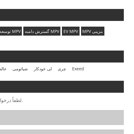
MPV بنزینی
EV MPV
گسترش دامنه MPV
توسعه دهنده MPV
Exeed
چری
لی خودکار
شیائومی
خال
لطفاً درخواست خود را در فرم زیر ارائه دهید. ما ظرف 24 ساعت به شما پاسخ خواهیم داد.