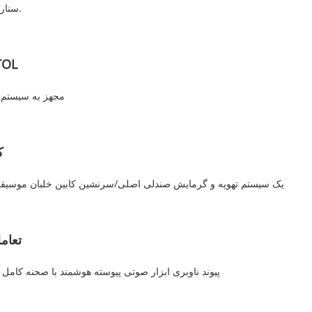
سناریو انعطاف پذیر است.
نیروگاه س
مجهز به سیستم 
ک
تعام
پیوند ناوبری ابزار صوتی پیوسته هوشمند با صحنه کام