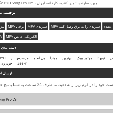
تگ های داغ: BYD Song Pro Dmi، چین، سازنده، تامین کننده، کارخانه، ارزان
برچسب م
MPV هیبریدی را به برق وصل کنید
MPV هیبریدی
MPV برقی
MPV ب
MPV الکتریکی خالص
دیز
دسته بندی 
ص
تویوتا
موتور بییک
بهترین
هوندا
بی ام و
مرسدس بنز
BYD
Zeekr
خودروی 
ارسال اس