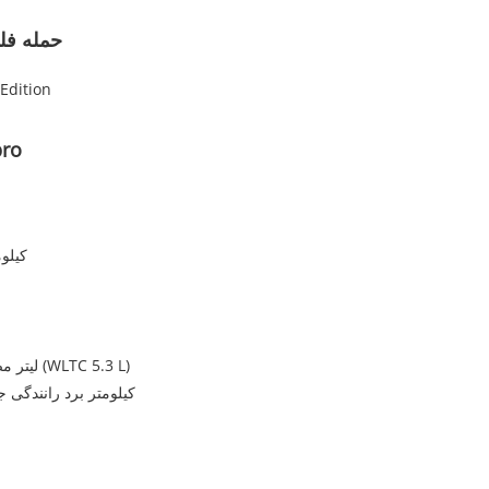
حمله فل
Edition
pro
100 کیلومت
NEDC4.4 لیتر مصرف سوخت مختل کننده (WLTC 5.3 L)
1090 کیلومتر برد رانند