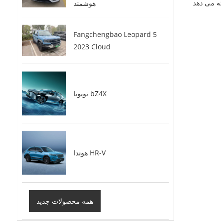
هوشمند
Fangchengbao Leopard 5
2023 Cloud
تویوتا bZ4X
هوندا HR-V
همه محصولات جدید