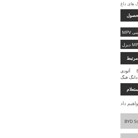
حصول
نزینی
ل MPV
مرتبط
آئودی
دانگ فنگ
تعلام