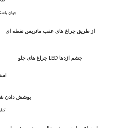
جهان باشکو
از طریق چراغ های عقب ماتریس نقطه ای
چراغ های جلو LED چشم اژدها
است
پوشش دادن شعا
71 ک