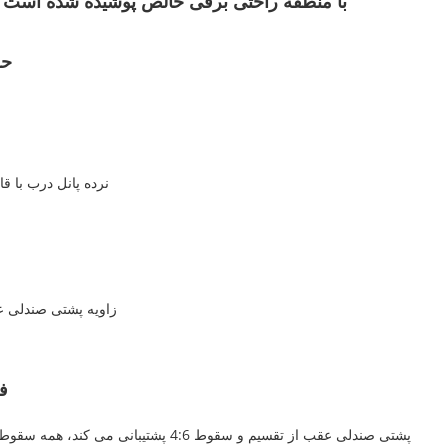
با منطقه راحتی برقی خالص پوشیده شده است
حر
نرده پانل درب با 
زاویه پشتی صندلی عقب 98-118 درجه قابل 
ف
پشتی صندلی عقب از تقسیم و سقوط 4:6 