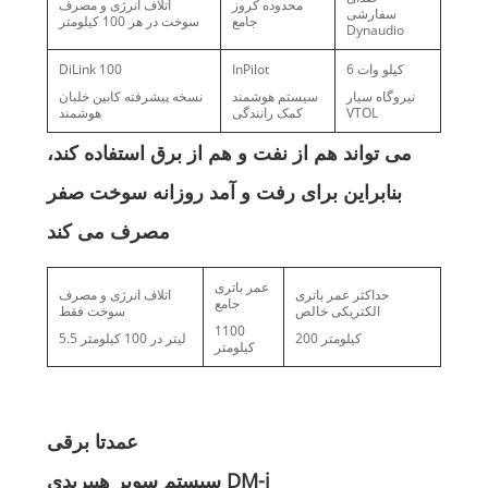
محدوده کروز
اتلاف انرژی و مصرف
سفارشی
جامع
سوخت در هر 100 کیلومتر
Dynaudio
6 کیلو وات
InPilot
DiLink 100
نیروگاه سیار
سیستم هوشمند
نسخه پیشرفته کابین خلبان
VTOL
کمک رانندگی
هوشمند
می تواند هم از نفت و هم از برق استفاده کند،
بنابراین برای رفت و آمد روزانه سوخت صفر
مصرف می کند
عمر باتری
حداکثر عمر باتری
اتلاف انرژی و مصرف
جامع
الکتریکی خالص
سوخت فقط
1100
200 کیلومتر
5.5 لیتر در 100 کیلومتر
کیلومتر
عمدتا برقی
سیستم سوپر هیبریدی DM-i