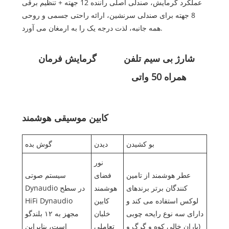
عملکرد گرمایش، صندلی اصلی راننده 12 جهته + تنظیم برقی
8 جهته برای صندلی سرنشین، ارائه راحتی جسمی و روحی
همه جانبه، لذت درجه یک را به ارمغان می آورد.
شارژ بی سیم تلفن
گرمایش فرمان
همراه 50 واتی
کابین موسیقی هوشمند
بو کشیدن
دیدن
گوش بده
نور
عطر هوشمند از تامین
فضای
سیستم صوتی
کنندگان برتر برندهای
هوشمند
Dynaudio در سطح
لوکس استفاده می کند و
کابین
HiFi Dynaudio
دارای سه نوع رایحه چوبی
خلبان
مجهز به ۱۲ بلندگو
(باران خالی کوه و گرگ و
تعاملی
است، بنابراین