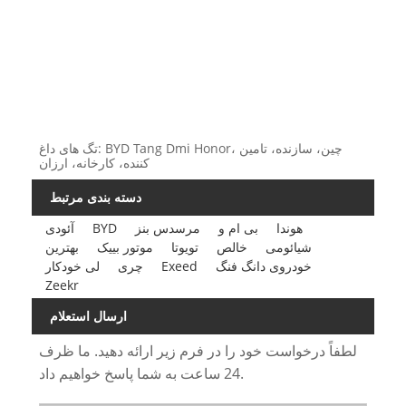
تگ های داغ: BYD Tang Dmi Honor، چین، سازنده، تامین
کننده، کارخانه، ارزان
دسته بندی مرتبط
هوندا
بی ام و
مرسدس بنز
BYD
آئودی
شیائومی
خالص
تویوتا
موتور بییک
بهترین
خودروی دانگ فنگ
Exeed
چری
لی خودکار
Zeekr
ارسال استعلام
لطفاً درخواست خود را در فرم زیر ارائه دهید. ما ظرف
24 ساعت به شما پاسخ خواهیم داد.