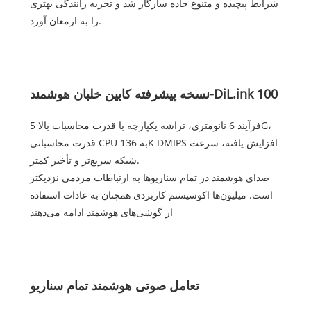
شرایط پیچیده و متنوع جاده سازگار شد و تجربه رانندگی بهتری
را به ارمغان آورد.
نسخه پیشرفته کابین خلبان هوشمند-DiL.ink 100
فرآیند 6 نانومتری، تراشه یکپارچه با قدرت محاسبات بالا 5G،
قدرت محاسباتی CPU به 136K DMIPS افزایش یافته، سرعت
شبکه سریع‌تر و تأخیر کمتر.
صدای هوشمند در تمام سناریوها به ارتباطات مردمی نزدیکتر
است. میلیون‌ها اکوسیستم کاربردی همچنان به عادات استفاده
از گوشی‌های هوشمند ادامه می‌دهند
تعامل صوتی هوشمند تمام سناریو