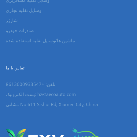
وسایل نقلیه مسافربری
وسایل نقلیه تجاری
شارژر
صادرات خودرو
ماشین ها/وسایل نقلیه استفاده شده
تماس با ما
تلفن: +8613600933547
hz@aecoauto.com
پست الکترونیک:
نشانی: No 611 Sishui Rd, Xiamen City, China