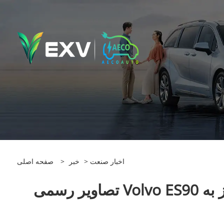
اخبار صنعت
>
خبر
>
صفحه اصلی
تصاویر رسمی Volvo ES90 در حال فاش شده: محدوده 700 کیلومتری ، معماری 800 ولت ، مجهز به