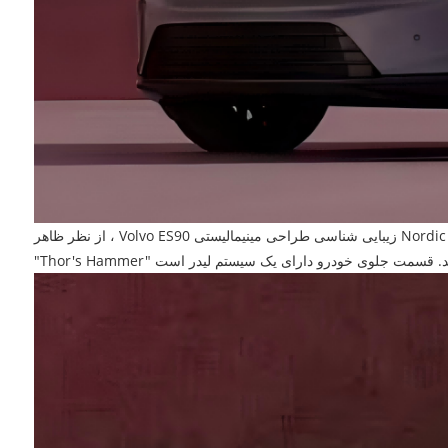
از نظر ظاهر ، Volvo ES90 زیبایی شناسی طراحی مینیمالیستی Nordic را ادامه می دهد و طراحی مشبک را از بین می برد اما هنوز هم عناصر طراحی آرم کلاسیک ولوو را حفظ می کند. چراغهای در حال اجرا نمادین