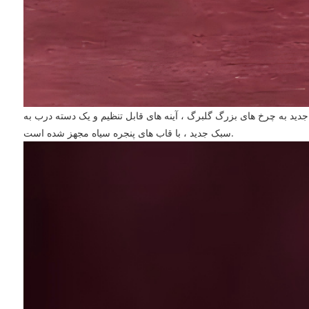
 دراز را نشان می دهد ، با طول مورد انتظار نزدیک به 5 متر و یک پایه چرخ بیش از 3 متر. این ماشین جدید به چرخ های بزرگ گلبرگ ، آینه های قابل تنظیم و یک دسته درب به
سبک جدید ، با قاب های پنجره سیاه مجهز شده است.