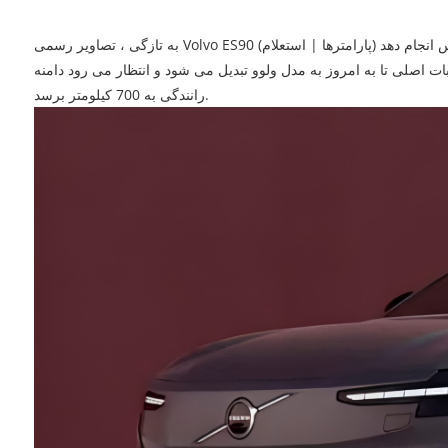
به تازگی ، تصاویر رسمی Volvo ES90 (پارامترها | استعلام) فاش شده است ، و ماشین جدید قرار است اولین کار خود را در تاریخ 5 مارس انجام دهد. ES90 معماری SPA2 را با EX90 به اشتراک می گذارد و خود را به عنوان
 اصلی تا به امروز به مدل ولوو تبدیل می شود و انتظار می رود دامنه
رانندگی به 700 کیلومتر برسد.