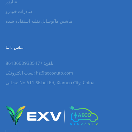
شارژر
صادرات خودرو
ماشین ها/وسایل نقلیه استفاده شده
تماس با ما
تلفن: +8613600933547
hz@aecoauto.com
پست الکترونیک:
نشانی: No 611 Sishui Rd, Xiamen City, China