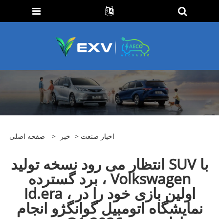
اخبار صنعت
>
خبر
>
صفحه اصلی
انتظار می رود نسخه تولید SUV با
برد گسترده ، Volkswagen
Id.era ، اولین بازی خود را در
نمایشگاه اتومبیل گوانگژو انجام