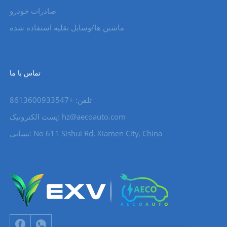
صادرات خودرو
ماشین ها/وسایل نقلیه استفاده شده
تماس با ما
تلفن: +8613600933547
hz@aecoauto.com
پست الکترونیک:
نشانی: No 611 Sishui Rd, Xiamen City, China