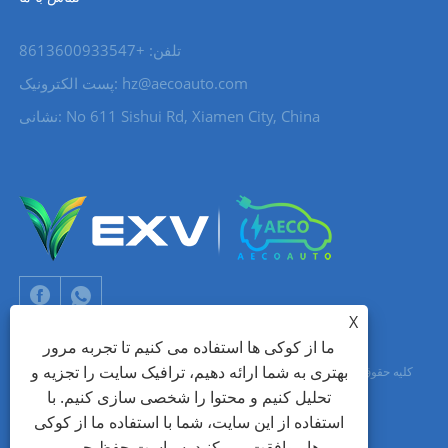
تلفن: +8613600933547
hz@aecoauto.com
پست الکترونیک:
نشانی: No 611 Sishui Rd, Xiamen City, China
X
ما از کوکی ها استفاده می کنیم تا تجربه مرور
بهتری به شما ارائه دهیم، ترافیک سایت را تجزیه و
حق چاپ © 2024 Xiamen Aecoauto Technology Co., Ltd. کلیه حقوق محفوظ
تحلیل کنیم و محتوا را شخصی سازی کنیم. با
است.
استفاده از این سایت، شما با استفاده ما از کوکی
جک لین: +86-15559188336
شبکه TIANYU
پشتیبانی فنی وب سایت:
ها موافقت می کنید.
سیاست حفظ حریم