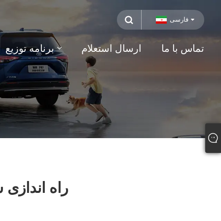
فارسی
تماس با ما
ارسال استعلام
برنامه توزیع
مدل فوق العاده استقامت چری Fengyun T9 راه 