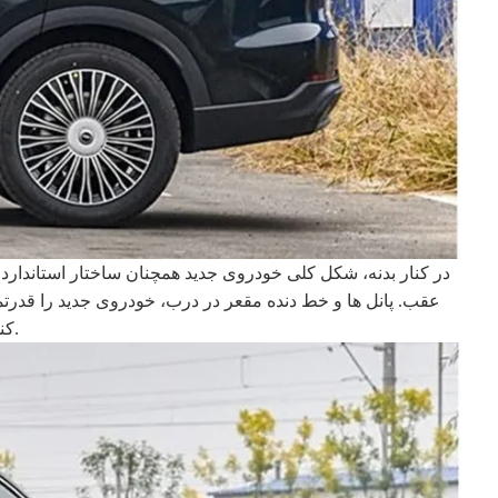
در کنار بدنه، شکل کلی خودروی جدید همچنان ساختار استاندارد
کند. از نظر اندازه بدنه، خودروی جدید 4795/1930/1738 میلی متر طول، عرض و ارتفاع دارد و فاصله بین دو محور نیز 2770 میلی متر است.