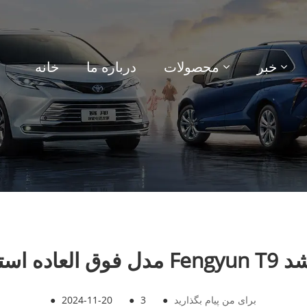
خبر
محصولات
درباره ما
خانه
اندازی شد
برای من پیام بگذارید
●
3
●
2024-11-20
●