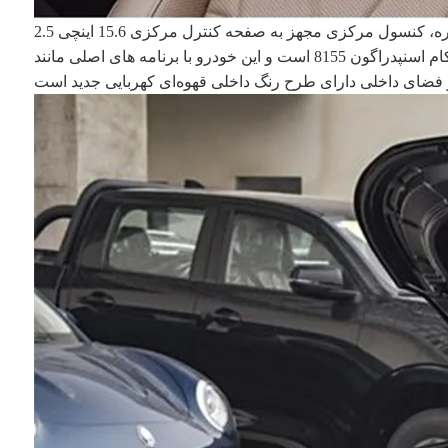
در قسمت داخلی، خودروی جدید به داشبورد فول ال سی دی 10.25 اینچی و فرمان دو رنگ سه پره چند کاره، کنسول مرکزی مجهز به صفحه کنترل مرکزی 15.6 اینچی 2.5K با کیفیت بالا و سیستم
تعلیق است. مجهز به تراشه کابین کوالکام اسنپدراگون 8155 است و این خودرو با برنامه های اصلی مانند Autonavi ساخته شده است. نقشه، موسیقی QQ، هیمالیا. علاوه بر این، قسمت کانال کنسول