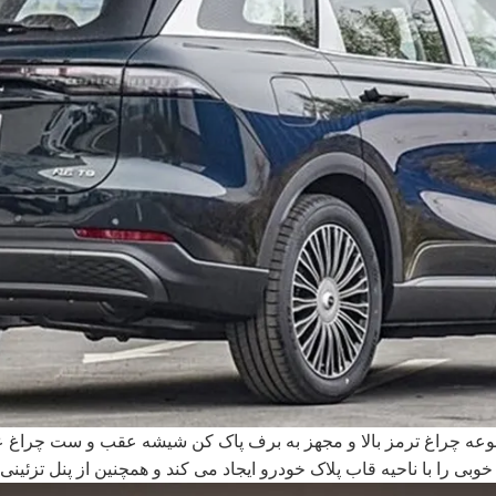
عه چراغ ترمز بالا و مجهز به برف پاک کن شیشه عقب و ست چراغ