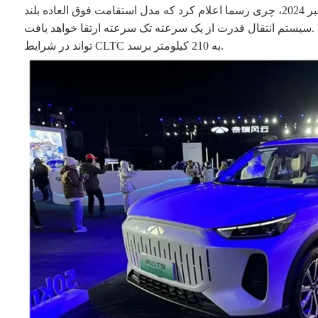
در 18 نوامبر 2024، چری رسما اعلام کرد که مدل استقامت فوق العاده بلند Fengyun T9 آن به طور رسمی عرضه شده است. هیچ تغییر عمده ای در ظاهر و فضای داخلی خودروی جدید وجود ندارد، اما
سیستم انتقال قدرت از یک سرعته تک سرعته ارتقا خواهد یافت. DHT به یک گیربکس هیبریدی 3 سرعته DHT و مجهز به باتری فسفات آهن لیتیوم 34.46 کیلووات ساعت بسته، و عمر باتری خالص می
تواند در شرایط CLTC به 210 کیلومتر برسد.