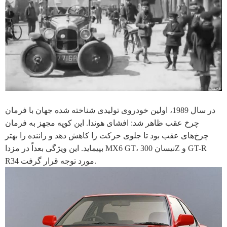
در سال 1989، اولین خودروی تولیدی شناخته شده جهان با فرمان
چرخ عقب ظاهر شد: افشای هوندا. این کوپه مجهز به فرمان
چرخ‌های عقب بود تا جلوی حرکت را کاهش دهد و راننده را بهتر
بپیماید. این ویژگی بعداً در مزدا MX6 GT، نیسان 300Z و GT-R
R34 مورد توجه قرار گرفت.