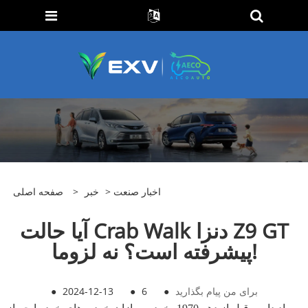
اخبار صنعت
>
خبر
>
صفحه اصلی
آیا حالت Crab Walk دنزا Z9 GT
پیشرفته است؟ نه لزوما!
برای من پیام بگذارید
●
6
●
2024-12-13
●