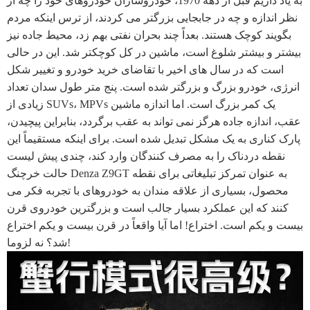
به یاد داریم قبل از دهه 1970، خودروسازان خودروهای خود را چه از
نظر اندازه و چه در جابجایی بزرگتر می کردند، از ترس اینکه مردم
بگویند کوچک هستند. بعداً چند بحران نفتی بهم زد، محیط جاده نیز
بیشتر و بیشتر شلوغ است، ماشین در کل کوچکتر شد. این در حالی
است که در سال های اخیر با تقاضای خرید خودرو و تغییر شکل
انرژی، خودرو بزرگ و بزرگتر شده است. پنج متر طول سدان تعداد
زیادی از SUVs، MPVs یک کمر بزرگ است. اما اندازه ماشین
عقب، اندازه جاده هرگز نمی تواند به عقب برگردد، بنابراین پیچیدن،
پارک کناری به یک مشکل تبدیل شده است. برای اینکه مستقیماً این
نقطه دردناک را به مصرف کنندگان وارد کند، چندی پیش لیست
حالت خرچنگ Denza Z9GT به عنوان تمرکز تبلیغاتی برای نقطه
محصول، بسیاری از علاقه مندان به خودروهای با تجربه فکر می
کنند که این عملکرد بسیار جالب است و بزرگترین خودروی قرن
بیست و یکم است. اختراع! اما آیا واقعاً در قرن بیست و یکم اختراع
شد؟ نه لزوما!