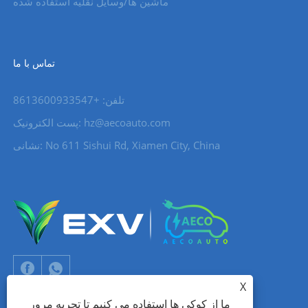
ماشین ها/وسایل نقلیه استفاده شده
تماس با ما
تلفن: +8613600933547
hz@aecoauto.com
پست الکترونیک:
نشانی: No 611 Sishui Rd, Xiamen City, China
X
ما از کوکی ها استفاده می کنیم تا تجربه مرور