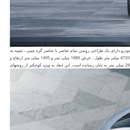
خودرو دارای یک طراحی روشن تمام عناصر با عناصر گره چینی ، شبیه به
مدل فعلی هان است و از یک حس قوی مد استفاده می کند. این وسیله نقلیه در حال حاضر ثبت نام خود را با وزارت صنعت و فناوری اطلاعات با ابعاد 4720 میلی متر طول ، عرض 1880 میلی متر و 1495 میلی متر ارتفاع و