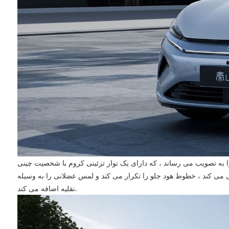
ر تزئینی کروم با شخصیت چینی "秦" (QIN) است که در قسمت جلوی آن قرار دارد. در زیر این یک نوار نور LED با عرض
گی می کند ، خطوط هود جلو را تکرار می کند و لمس عضلانی را به وسیله
نقلیه اضافه می کند.