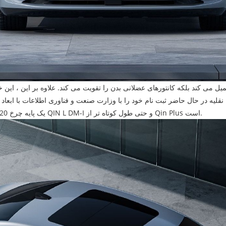
 می کند بلکه کانتورهای عضلانی بدن را تقویت می کند. علاوه بر این ، این 
یک پایه چرخ 2820 میلی متر به پایان رسانده است. این ابعاد به ویژه کوچکتر از روشهای QIN L DM-I و حتی طول کوتاه تر از Qin Plus است.