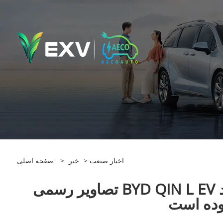
اخبار صنعت
>
خبر
>
صفحه اصلی
تصاویر رسمی BYD QIN L EV منتشر شده است که شامل گنجاندن استاندارد Tian Shen Zhi Yan C