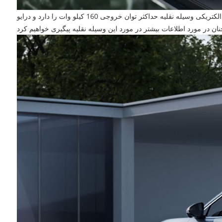
از نظر قدرت ، انتظار می رود ماشین جدید باتری تیغه نسل دوم را معرفی کند ، که به طور بالقوه به پیشرفت های جدید در دامنه دست می یابد. موتور الکتریکی وسیله نقلیه حداکثر توان خروجی 160 کیلو وات را دارد و درایو