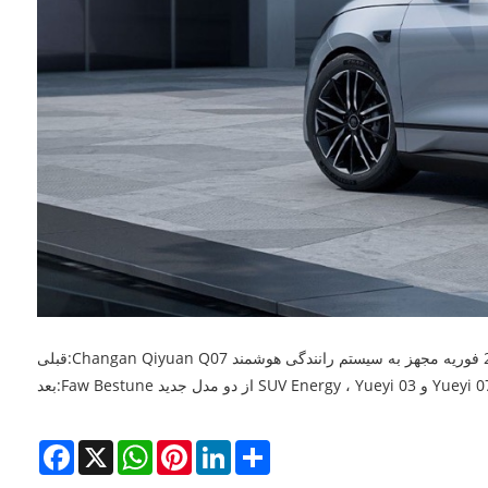
قبلی:
بعد:
Facebook
X
WhatsApp
Pinterest
LinkedIn
Share