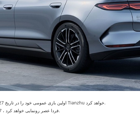
Changan Qiyuan Q07 اولین بازی عمومی خود را در تاریخ 27 فوریه مجهز به سیستم رانندگی هوشمند Tianzhu خواهد کرد.
Faw Bestune از دو مدل جدید SUV Energy ، Yueyi 03 و Yueyi 07 ، فردا عصر رونمایی خواهد کرد.