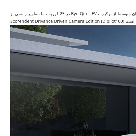
در 25 فوریه ، ما تصاویر رسمی از Byd Qin L EV ، یک سدان متوسط ​​از ترکیب BYD به دست آوردیم. این وسیله نقلیه جدید بر روی E-Platform 3.0 EVO ساخته شده است و با Tian Shen Zhi Yan C-Advanced