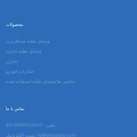
محصولات
وسایل نقلیه مسافربری
وسایل نقلیه تجاری
شارژر
صادرات خودرو
ماشین ها/وسایل نقلیه استفاده شده
تماس با ما
تلفن: +8613600933547
hz@aecoauto.com
پست الکترونیک: