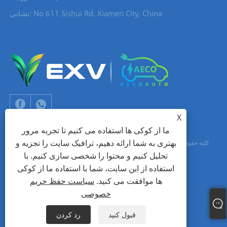
نشانی: No 611 Sishui Rd, Xiamen City, China
X
ما از کوکی ها استفاده می کنیم تا تجربه مرور
بهتری به شما ارائه دهیم، ترافیک سایت را تجزیه و
حق چاپ © 2024 Xiamen Aecoauto Technology Co., Ltd. کلیه حقوق محفوظ
تحلیل کنیم و محتوا را شخصی سازی کنیم. با
است.
استفاده از این سایت، شما با استفاده ما از کوکی
جک لین: +86-15559188336
شبکه TIANYU
پشتیبانی فنی وب سایت:
ها موافقت می کنید.
سیاست حفظ حریم
خصوصی
Links
Sitemap
RSS
XML
سیاست حفظ حریم خصوصی
قبول کنید
رد کردن