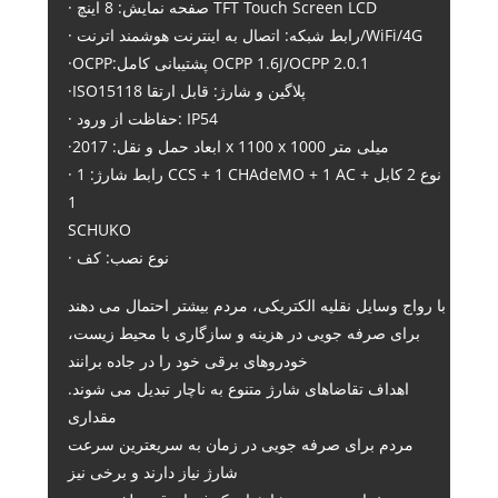
· صفحه نمایش: 8 اینچ TFT Touch Screen LCD
· رابط شبکه: اتصال به اینترنت هوشمند اترنت/WiFi/4G
·OCPP:پشتیبانی کامل OCPP 1.6J/OCPP 2.0.1
·ISO15118 پلاگین و شارژ: قابل ارتقا
· حفاظت از ورود: IP54
·ابعاد حمل و نقل: 2017 x 1100 x 1000 میلی متر
· رابط شارژ: 1 CCS + 1 CHAdeMO + 1 AC نوع 2 کابل +
1
SCHUKO
· نوع نصب: کف
با رواج وسایل نقلیه الکتریکی، مردم بیشتر احتمال می دهند
برای صرفه جویی در هزینه و سازگاری با محیط زیست،
خودروهای برقی خود را در جاده برانند
اهداف تقاضاهای شارژ متنوع به ناچار تبدیل می شوند.
مقداری
مردم برای صرفه جویی در زمان به سریعترین سرعت
شارژ نیاز دارند و برخی نیز