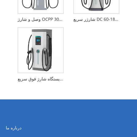
شارژر سریع DC 60-180KW OCPP
وصل و شارژ OCPP 30-60KW DC Wallbox
ایستگاه شارژ فوق سریع OCPP 240-420KW
درباره ما