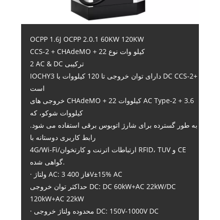
OCPP 1.6J OCPP 2.0.1 60KW 120KW
CCS-2 + CHAdeMO + 22 کیلو وات نوع
2 AC & DC ترکیبی
IOCHY3 دارای توان خروجی تا 120 کیلووات با DC CCS-2+
است
خروجی های CHAdeMO + 22 کیلووات AC Type-2 + 3.6
کیلووات شوکو، که
به طور گسترده برای شارژ اتوبوس برقی استفاده می شود.
رابط کاربری دوستانه با
4G/Wi-Fi/ارتباطات اترنت و کارتخوان RFID، TUV و CE
گواهی شده.
· ولتاژ AC: 3 فاز 400V±15% AC
حداکثر توان خروجی DC: DC 60kW+AC 22kW/DC
120kW+AC 22kW
· محدوده ولتاژ خروجی DC: 150V-1000V DC