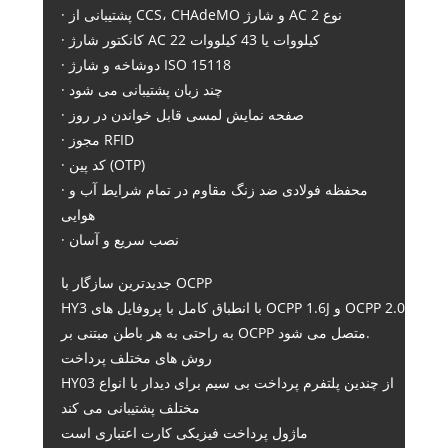
· پشتیبانی از CCS، CHAdeMO و شارژ AC نوع 2
· کانکتور شارژ AC 22 کیلووات یا 43 کیلووات
· دوشاخه و شارژ ISO 15118
· چند زبان پشتیبانی می شود
· صفحه نمایش لمسی قابل خواندن در روز
· مجوز RFID
· کد پین (OTP)
· محفظه فولادی ضد زنگ مقاوم در تمام شرایط آب و
هوایی
· نصب سریع و آسان
جدیدترین سازگار با OCPP
HY3 با انطباق کامل با پروفایل های OCPP 1.6J و OCPP 2.0
به راحتی به هر باطن مبتنی بر OCPP متصل می شود.
روش های مختلف پرداخت
HY03 از چندین پلتفرم پرداخت بی سیم برای دیدار با انواع
مختلف پشتیبانی می کند
ماژول پرداخت فیزیکی کارت اعتباری است