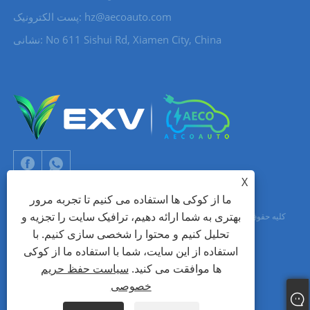
hz@aecoauto.com
پست الکترونیک:
نشانی: No 611 Sishui Rd, Xiamen City, China
X
ما از کوکی ها استفاده می کنیم تا تجربه مرور
بهتری به شما ارائه دهیم، ترافیک سایت را تجزیه و
حق چاپ © 2024 Xiamen Aecoauto Technology Co., Ltd. کلیه حقوق محفوظ
تحلیل کنیم و محتوا را شخصی سازی کنیم. با
است.
استفاده از این سایت، شما با استفاده ما از کوکی
جک لین: +86-15559188336
شبکه TIANYU
پشتیبانی فنی وب سایت:
ها موافقت می کنید.
سیاست حفظ حریم
خصوصی
Links
Sitemap
RSS
XML