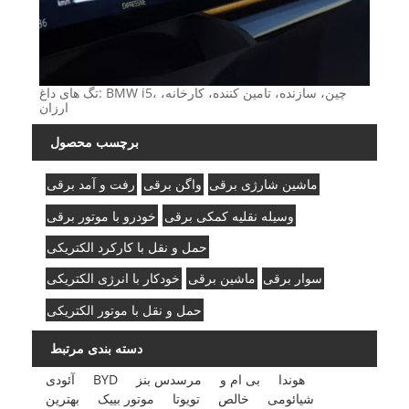
تگ های داغ: BMW i5، چین، سازنده، تامین کننده، کارخانه،
ارزان
برچسب محصول
ماشین شارژی برقی
واگن برقی
رفت و آمد برقی
وسیله نقلیه کمکی برقی
خودرو با موتور برقی
حمل و نقل با کارکرد الکتریکی
سوار برقی
ماشین برقی
خودکار با انرژی الکتریکی
حمل و نقل با موتور الکتریکی
دسته بندی مرتبط
هوندا
بی ام و
مرسدس بنز
BYD
آئودی
شیائومی
خالص
تویوتا
موتور بییک
بهترین