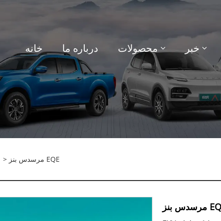
خبر
محصولات
درباره ما
خانه
> مرسدس بنز EQE
س بنز EQE