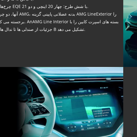
چرخ‌های EQE با شش طرح: چهار 20 اینچی و دو 21.
آنها، دو چرخ AMG، بدنه عضلانی پایینی گزینه neExterior
برجسته می کند. AnAMG Line Interior بسته های اسپرت کابی
جزئیات از صندلی ها تا ندال های B تشکیل می دهد.