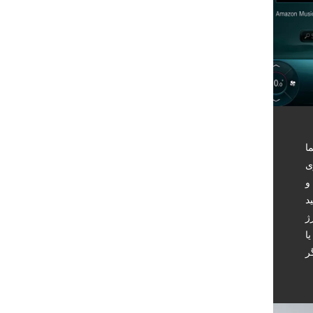
ا
و
د
ژ
ا