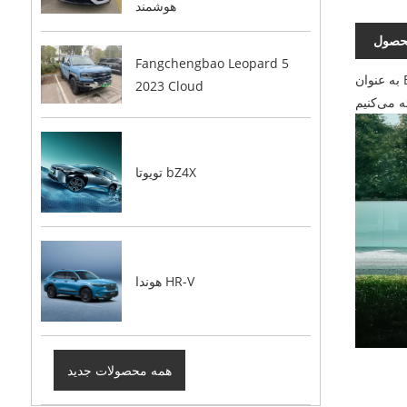
هوشمند
حصول
Fangchengbao Leopard 5
به عنوان EXV که به آن Aecoauto نیز می‌گویند، ما به عنوان تامین‌کننده در چین خدمت می‌کنیم و وسایل نقلیه مختلفی از جمله مرسدس بنز EQE مشهور را
2023 Cloud
تویوتا bZ4X
هوندا HR-V
همه محصولات جدید