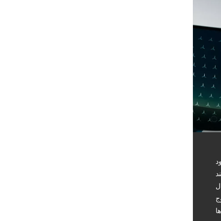
د
ل
ج
ا