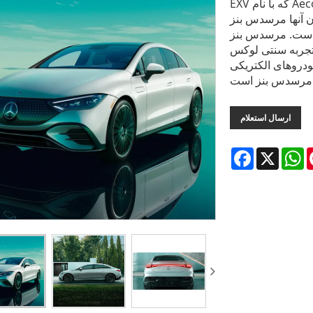
EXV که با نام Aecoauto نیز شناخته می‌شود، به عنوان تامین‌کننده در چین فعالیت
 مرسدس بنز EQE مشهور
ت. مرسدس بنز EQE یک سدان لوکس الکتریکی خالص جدید است که مرسدس
 تجربه سنتی لوکس
ودروهای الکتریکی
ت.
ارسال استعلام
Facebook
X
W