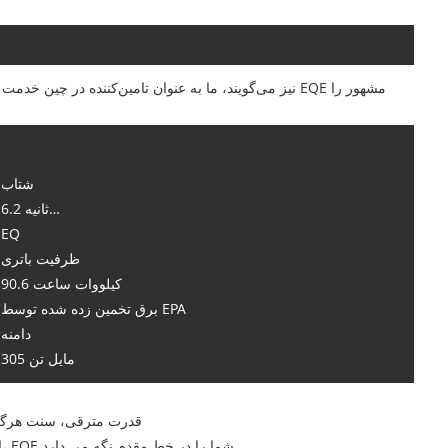
شتاب
6.2 ثانیه…
EQ
ظرفیت باتری
90.6 کیلووات ساعت
برق تخمین زده شده توسط EPA
دامنه
305 مایل تن
قدرت مترقی، سنت هرگز ا
اعتماد به نفس، راحتی، و نحوه اتصال شما به جاده و جهان، EQE شما را در خط مقدم نگه می دارد.