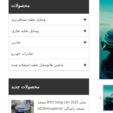
محصولات
وسایل نقلیه مسافربری
وسایل نقلیه تجاری
شارژر
صادرات خودرو
ماشین ها/وسایل نقلیه استفاده شده
محصولات جدید
نسخه BYD Song Lev 2025 مدل
662kmsuperior نسخه رانندگی