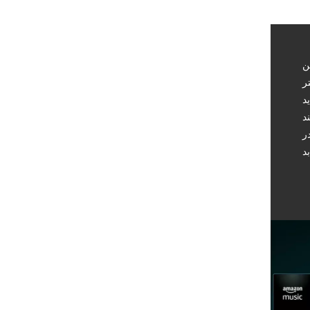
ن
ر
را
ند
ر