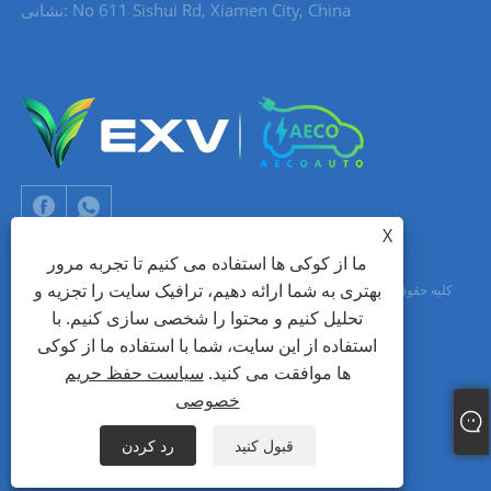
نشانی: No 611 Sishui Rd, Xiamen City, China
X
ما از کوکی ها استفاده می کنیم تا تجربه مرور
بهتری به شما ارائه دهیم، ترافیک سایت را تجزیه و
حق چاپ © 2024 Xiamen Aecoauto Technology Co., Ltd. کلیه حقوق محفوظ
تحلیل کنیم و محتوا را شخصی سازی کنیم. با
است.
استفاده از این سایت، شما با استفاده ما از کوکی
جک لین: +86-15559188336
شبکه TIANYU
پشتیبانی فنی وب سایت:
ها موافقت می کنید.
سیاست حفظ حریم
خصوصی
Links
Sitemap
RSS
XML
سیاست حفظ حریم خصوصی
قبول کنید
رد کردن