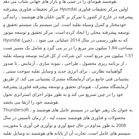
هوشمند هیوندای را در چینی ها و بازار های جهانی شتاب می دهد.
مرکز تحقیقات فناوری پیشرفته Hyundai اولین مرکز تحقیقات فناوری
پیشرفته در خارج از کشور با تمرکز بر کابین خلبان های هوشمند ، رانندگی
خودمختار و کنترل وسیله نقلیه است. این سیستم یک سیستم تحقیق و
توسعه پیشرفته محلی را ایجاد کرده است. مرکز تحقیق و توسعه موتور
Hyundai (چین) ، که به طور رسمی در سال 2014 عملیاتی می شود ،
مساحت 1.84 میلیون متر مربع را در بر می گیرد و شامل یک مسیر تست
1.51 میلیون متر مربع است. این شرکت از کل فرایند توسعه وسیله نقلیه
، از برنامه ریزی محصول ، طراحی ، نمونه سازی ، آزمایش ، تا صدور
گواهینامه نظارتی ، برای انرژی جدید و وسایل نقلیه سوخت سنتی ،
پشتیبانی فنی جامع برای آزمایشگاه مشترک پشتیبانی می کند. از طریق
آزمایشگاه مشترک ، هیوندای تحقیق و توسعه پیشرفته فناوری پیشرفته
خود را در چین تسریع می کند و به طور مؤثر اجرای استراتژی تحول
هوشمند خود را ارتقا می بخشد.
Thundersoft ، به عنوان یک رهبر جهانی در سیستم عامل های هوشمند و
محصولات و فناوری های هوشمند سمت لبه ، از زمان تأسیس در سال
2008 به طور مداوم در حال جمع آوری و نوآوری فن آوری با محوریت
سیستم های عامل است. تجارت آن از پایانه های هوشمند به وسایل نقلیه