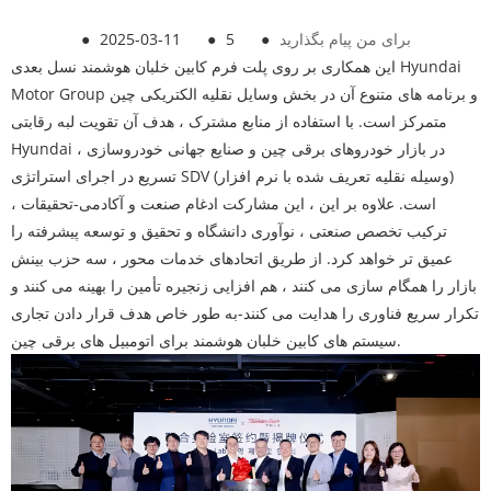
برای من پیام بگذارید
●
5
●
2025-03-11
●
این همکاری بر روی پلت فرم کابین خلبان هوشمند نسل بعدی Hyundai
Motor Group و برنامه های متنوع آن در بخش وسایل نقلیه الکتریکی چین
متمرکز است. با استفاده از منابع مشترک ، هدف آن تقویت لبه رقابتی
Hyundai در بازار خودروهای برقی چین و صنایع جهانی خودروسازی ،
تسریع در اجرای استراتژی SDV (وسیله نقلیه تعریف شده با نرم افزار)
است. علاوه بر این ، این مشارکت ادغام صنعت و آکادمی-تحقیقات ،
ترکیب تخصص صنعتی ، نوآوری دانشگاه و تحقیق و توسعه پیشرفته را
عمیق تر خواهد کرد. از طریق اتحادهای خدمات محور ، سه حزب بینش
بازار را همگام سازی می کنند ، هم افزایی زنجیره تأمین را بهینه می کنند و
تکرار سریع فناوری را هدایت می کنند-به طور خاص هدف قرار دادن تجاری
سیستم های کابین خلبان هوشمند برای اتومبیل های برقی چین.