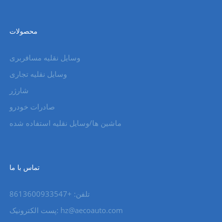
محصولات
وسایل نقلیه مسافربری
وسایل نقلیه تجاری
شارژر
صادرات خودرو
ماشین ها/وسایل نقلیه استفاده شده
تماس با ما
تلفن: +8613600933547
hz@aecoauto.com
پست الکترونیک: