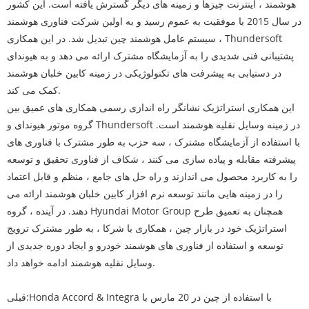
هوشمند ، اینترنت چیزها و زمینه های دیگر گسترش یافته است. این کشور
در سال 2015 با موفقیت به عموم رسید و به اولین شرکت فناوری هوشمند
سیستم عامل هوشمند چین تبدیل شد. در این همکاری ، Thundersoft
پشتیبانی فنی شدیدی را به آزمایشگاه مشترک ارائه می دهد و به هیوندای
در دستیابی به پیشرفت های تکنولوژیکی در زمینه کابین خلبان هوشمند
کمک می کند.
این همکاری استراتژیک نشانگر راه اندازی رسمی همکاری های عمیق بین
گروه موتور هیوندای و Thundersoft در زمینه وسایل نقلیه هوشمند است.
با استفاده از آزمایشگاه مشترک ، سه حزب به طور مشترک با فناوری های
پیشرفته مقابله و پیاده سازی می کنند ، شکاف از فناوری تحقیق و توسعه
را به کاربرد محصول می اندازند و راه حل های جامع ، منظم و قابل اعتماد
را در زمینه هایی مانند توسعه نرم افزار کابین خلبان هوشمند ارائه می
دهند. در آینده ، گروه Hyundai Motor Group همچنان به تعمیق طرح
استراتژیک خود در بازار چین ، همکاری با شرکا ، به طور مشترک ترویج
توسعه و استفاده از فناوری های هوشمند خودرو و ایجاد دوره جدیدی از
وسایل نقلیه هوشمند ادامه خواهد داد.
Honda Accord & Integra با استفاده از چین در 20 مارس با
قبلی: