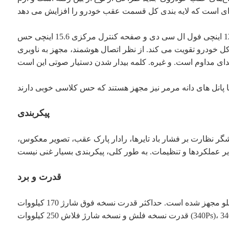
با ورود به خودرو، می توانید متوجه شوید که فضای داخلی خودروی جدید همچنان سبک طراحی مدل قدیمی را ادامه می دهد. ابزار 12.3 اینچی فول ال سی دی و صفحه کنترل مرکزی 15.6 اینچی حس
کند. از نظر اتصال هوشمند، مجهز به ناوبری GPS، نمایشگر اطلاعات جاده ناوبری، شبکه ماشین، ارتقاء OTA، کنترل تشخیص صدا، عملکرد بدون بیدار شدن صدا،
پیکربندی
شگر نظارت بر فشار باد تایرها، رادار پارک عقب، تصویر معکوس،
قدرت و برد
از نظر قدرت، خودروی جدید به تک موتور جلو مجهز شده است. حداکثر قدرت نسخه فوق شارژ 170 کیلووات (231Ps)، حداکثر گشتاور 310N·m و شتاب رسمی از 0 تا 100 کیلومتر 7.9 ثانیه است. حداکثر