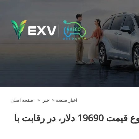
اخبار صنعت
>
خبر
>
صفحه اصلی
با شروع قیمت 19690 دلار، در رقابت با Leapmotor C11، Skyworth EV6 II Supercharger راه اندازی