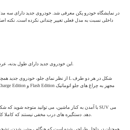
این خودروی جدید دارای طول بدنه، عرض و ارتفاع 4720/1908/1696 میلی‌متر و فاصله بین دو محور 2800 میلی‌متر است که آن را به یک شاسی بلند متوسط ​​کوچک تبدیل می‌کند.
از نظر نمای جلو، خودروی جدید همچنان 
با آمدن به کنار ماشین، می توانید متوجه شوید که شک
دهد. دستگیره های درب مخفی نیستند که کاملا کاربردی است. در مورد چرخ ها نیز باید گفت که به چرخ های 18 اینچی مجهز شده است که در کناره های این مدل نیز کاملا هماهنگ هستند.