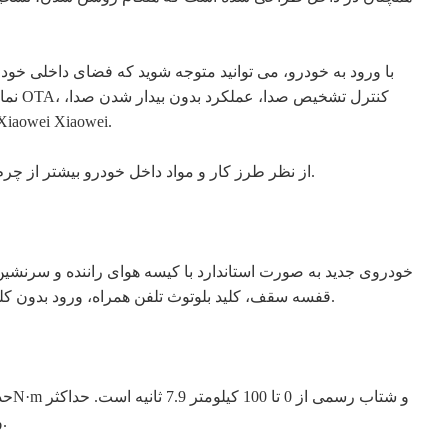
عملکرد تشخیص بیداری منطقه ای صوتی (راننده اصلی)، تشخیص صدای مداوم است. و غیره. کلمه بیدار شدن دستیار صوتی این است: wei
از نظر طرز کار و مواد داخل خودرو بیشتر از چرم و مواد نرم استفاده می شود. برخی از مدل ها به پانل های دانه چوب یا پانل های دانه مرمر نیز مجهز هستند که حس کلاسی خوبی دارند.
خودروی جدید به صورت استاندارد با کیسه هوای راننده و سرنشین 
قفسه سقف، کلید بلوتوث تلفن همراه، ورود بدون کلید جلو، استارت از راه دور، ارائه می شود. دریچه های هوای عقب و سایر عملکردها و تنظیمات. به طور کلی، پیکربندی بسیار غنی نیست.
قدرت نسخه فلش و نسخه شارژ فلاش 250 کیلووات (340Ps)، حداکثر گشتاور 340N·m و شتاب رسمی از 0 تا 100 کیلومتر 7.6 ثانیه است.