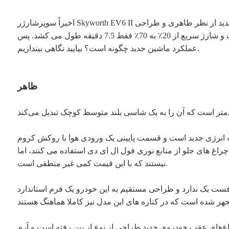
اخیراً سوپرشارژر Skyworth EV6 II در نمایشگاه خودرو پکن معرفی شد. خودروی جدید دارای سه مدل برای انتخاب است، با قیمت راهنمای 19690 تا 23915 دلار. خودروی جدید از نظر ظاهری و طراحی
داخلی نسبت به مدل فعلی تغییر چندانی نکرده است. نکته اصلی این است که ماشین جدید معماری شارژ 800 ولتی را ارتقا داده است و شارژ سریع از 20٪ به 70٪ فقط 7.5 دقیقه طول می کشد. پس
عملکرد ماشین جدید چگونه است؟ بیایید نگاهی بیندازیم.
ظاهر
 است و قسمت پایینی یک ورودی هوا با روکش کروم L شکل در هر دو طرف
ی دی استفاده می کنند، اما Extreme Charge Edition و Flash Edition مجهز به چراغ های جلو اتوماتیک
نیستند که با این قیمت کمی غیر منطقی است.
ک ندارد و طراحی مستقیم به این خودرو یک فرم استاندارد SUV می
احی از نوع از بین رفته است و آرم «SKYWORTH» همچنان در داخل طراحی شده است که هنگام روشن شدن، تشخیص خوبی دارد. قسمت پایینی با