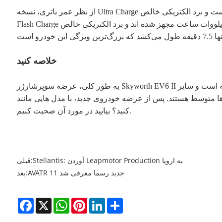
از نظر عمر باتری، نسخه Ultra Charge به بسته باتری لیتیومی سه تایی با ظرفیت 54.75 کیلووات ساعت مجهز شده است و برد الکتریکی خالص CLTC 430 کیلومتر است. نسخه های Flash Release و
Flash Charge به بسته باتری لیتیومی سه تایی با ظرفیت 65.71 کیلووات ساعت مجهز شده اند و برد الکتریکی خالص CLTC 520 کیلومتر است. از نظر شارژ، خودروی جدید از معماری شارژ 800 ولتی
خلاصه کنید
به طور کلی، عرضه سوپرشارژر Skyworth EV6 II مدل های این سری را غنی می کند، اما پیکربندی این خودرو غنی نیست. بزرگترین نکته برجسته فناوری شارژ 800 ولتی ارتقا یافته است و سایر
ند. پس از عرضه خودروی جدید، با مدل هایی مانند Leapmotor C11 و Deep Blue S7 رقابت خواهد کرد. بنابراین، در میان همین محدوده قیمت، آیا Skyworth EV6 را انتخاب می
کنید؟ بیایید در مورد آن صحبت کنیم.
Stellantis: آوردن Leapmotor Production به اروپا
قبلی:
AVATR 11 جدید رسما معرفی شد
بعد:
Facebook
X
WhatsApp
Pinterest
LinkedIn
Share