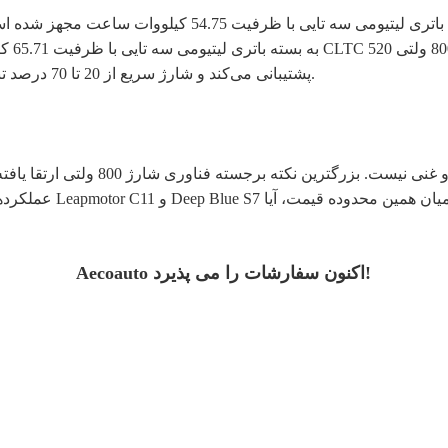
پشتیبانی می‌کند و شارژ سریع از 20 تا 70 درصد تنها 7.5 دقیقه طول می‌کشد که بزرگ‌ترین ویژگی این خودرو است.
عملکردها متوسط ​​هست
Aecoauto اکنون سفارشات را می پذیرد!