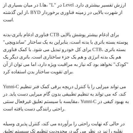
در میان بسیاری از Lها، "L" در Level ارزش تفسیر بیشتری دارد.
از این گذشته، BYD از شهرت بالایی در زمینه فناوری برخوردار
است.
فناوری ادغام باتری-بدنه CTB برای ادغام بیشتر پوشش بالایی
پوسته بسته باتری با بدنه است، بنابراین به یک ساختار "ساندویچی"
برای کل خودرو تبدیل می شود. با کمک فناوری CTB، بسته باتری
هم یک بدنه انرژی و هم یک جزء ساختاری است. باتری دیگر یک
"کودک" نخواهد بود که نیاز به مراقبت ویژه دارد، اما می توان از آن
برای تقویت ساختار بدن استفاده کرد.
Yunni-C می تواند میرایی را با کنترل دریچه برقی کمک فنر تنظیم
کند، که می تواند به تنظیم تطبیقی ​​بدون گام میرایی دست یابد. در
مقایسه با سیستم تعلیق غیرفعال سنتی، Yunni-C به بهبود کیفی در
راحتی رانندگی دست یافته است.
در حالی که نهایت راحتی را برآورده می کند، کنترل پذیری وسیله
نقلیه را نیز در نظر می گیرد، محدودیت تنظیم تک سیستم تعلیق