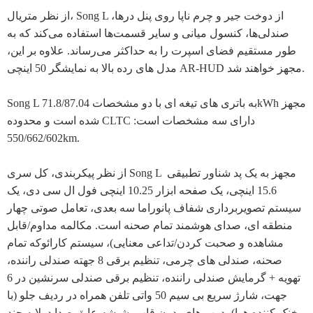
از نظر متریال، Song L از دوخت جیر و چرم ناپا روی پنل درها،
صندلی‌ها، کنسول میانی و سایر قسمت‌ها استفاده می‌کند که به
طور مستقیم فضای اسپرت را به حداکثر می‌رساند. علاوه بر این،
مدل های رده بالا به نمایشگر 50 اینچی AR-HUD مجهز خواهند شد.
Song L به باتری های تیغه ای با دو مشخصات 71.8/87.04kWh مجهز
شده است و محدوده CLTC دارای سه مشخصات است:
550/662/602km.
از نظر پیکربندی، کل سری Song L مجهز به یک پد شناور تطبیقی ​​
15.6 اینچی، یک صفحه ابزار 10.25 اینچی فول ال سی دی، یک
سیستم تصویربرداری شفاف پانوراما سه بعدی، تعامل صوتی چهار
منطقه ای، صدای هوشمند تمام صحنه است. مکالمه مداوم/قابل
مشاهده و صحبت کردن/تداعی معنایی)، سیستم کارائوکه تمام
صحنه، صندلی های چرمی، تنظیم برقی 8 جهته صندلی راننده،
تهویه + گرمایش صندلی راننده، تنظیم برقی صندلی سرنشین در 6
جهت، شارژ سریع بی سیم 50 واتی تلفن همراه در ردیف جلو (با
خنک کننده هوا)، درب های بدون قاب، شیشه عایق صدا دولایه چند