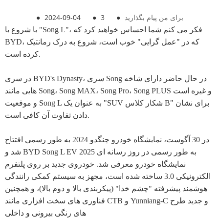
برای من پیام بگذارید
●
3
●
2024-09-04
●
با شروع با "Song L"، فکر می کنم شما احساس خواهید کرد که
BYD، که در "عمل گرایی" خوب است، شروع به درک رمانتیک
کرده است.
در سری BYD's Dynasty، سری Song در حال حاضر دارای شاخه
هایی مانند Song، Song MAX، Song Pro، Song PLUS و غیره است
و موقعیت Song L به عنوان یک "SUV شکار کلاس B" برای نشان
دادن تفاوت آن کافی است.
در 30 آگوست، نمایشگاه خودرو چنگدو 2024 به طور رسمی افتتاح
شد و BYD Song L EV 2025 به طور رسمی در روز رسانه ای
نمایشگاه خودرو معرفی شد. خودروی جدید بر روی پلتفرم
الکترونیکی 3.0 ساخته شده است، مجهز به سیستم کمکی رانندگی
هوشمند پیشرفته "چشم خدا" (پیکربندی بالا و دوم بالا)، و همچنین
فناوری های سخت افزاری مانند CTB و Yunniang-C و جدید طرح
های رنگی بیرونی و داخلی