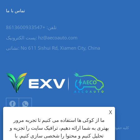
تماس با ما
تلفن: +8613600933547
hz@aecoauto.com
پست الکترونیک:
نشانی: No 611 Sishui Rd, Xiamen City, China
X
ما از کوکی ها استفاده می کنیم تا تجربه مرور
بهتری به شما ارائه دهیم، ترافیک سایت را تجزیه و
حق چاپ © 2024 Xiamen Aecoauto Technology Co., Ltd. کلیه حقوق محفوظ
تحلیل کنیم و محتوا را شخصی سازی کنیم. با
است.