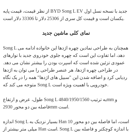
از نظر قیمت، قیمت پایه BYD Song L EV جدید با نسخه نسل اول
یکسان است و قیمت کل سری از 25306 دلار تا 33306 دلار است.
نمای کلی ماشین جدید
Song L همچنان به طراحی نمادین چهره اژدها این خانواده ادامه می
دهد، اما تفاوت این است که چهره جلوی خودروی جدید با نوارهای
عمودی تزئین شده است که اسپرت بودن را بیشتر نشان می دهد.
در طراحی چهره اژدها، هر عنصر طراحی را می توان به اژدها
ردیابی کرد و اضافه شدن این "سبیل های اژدها" همه را در یک نگاه
متوجه می کند که Song L خودرویی با اهمیت ویژه است.
طول، عرض و ارتفاع Song L به ترتیب 4840/1950/1560mm و
فاصله بین دو محور 2930mm است.
اندازه Song L بسیار نزدیک به Han است، اما فاصله بین دو محور 10
میلی متر بیشتر از Han است. Song L با اندازه کوچکتر و فاصله بین