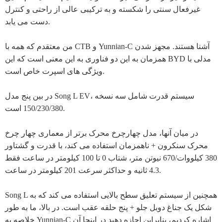
غیرفعال سنتی را شکسته و به ترکیبی عالی از راحتی و کنترل
دست می یابد.
من معتقدم که همه با CTB و Yunnian-C آشنا هستند. مجهز شدن
همزمان به این دو فناوری به این معنی است که این BYD مدلی با
ویژگی های اسپرت خاص است.
در بین پنج مدل Song L EV، سیستم قدرت شامل سه نسخه
150/230/380 است.
در میان آنها، مدل چهارچرخ محرک برتر از معماری چهار چرخ
محرک سنکرون + ناهمزمان استفاده می کند، با قدرت و گشتاور
380 کیلووات/670 نیوتن متر، شتاب 0 تا 100 کیلومتر در ساعت فقط
4.3 ثانیه و حداکثر سرعت 201 کیلومتر در ساعت.
Song L همچنین از سیستم تعلیق سطح بالایی استفاده می کند که به
شکل یک جناغ دوبل جلو + پنج حلقه عقب است. در بالا، ما به طور
خلاصه به Yunnian-C اشاره کردیم، بنابراین اجازه دهید در اینجا آن