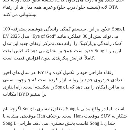
لایه (شیشه جلو / درب جلو) و غیره. همه مدل ها از ارتقاء OTA
پشتیبانی می کنند.
علاوه بر این، سیستم کمکی رانندگی هوشمند پیشرفته 100 Song L
EV مدل 2025 "Eye of God" می تواند بیش از 30 عملکرد مانند
کمک رانندگی و پارکینگ را ارائه دهد. تمرکز ارتقای جدید این مدل
جدید است. همچنین نشان می دهد که فیس لیفت Song L این بار
کاملاً افزایش پیکربندی بدون افزایش قیمت است.
در سال های اخیر، BYD ارتقاء طراحی خود را تکمیل کرده و
تعدادی خودروی جدید را روانه بازار کرده است که چارچوب سنتی
را شکسته است. راه اندازی Song L به ما این امکان را می دهد که
امکانات BYD را ببینیم.
اگرچه نام Song L متعلق به سری Song است، اما در واقع مدلی با
موقعیتی مشابه با Han است. برخلاف Han، موقعیت SUV شکار به
Song L قابلیت پخش بیشتری می دهد. طراحی Song L چندان