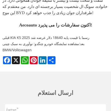
سفت و سخت نیست و بیشتر با سلیقه جوانان همخوانی دارد. در
خانواده، سونگ ال شخصیت بسیار برجسته ای دارد. من معتقدم که
این موج BYD طرفداران جوان زیادی را جذب خواهد کرد!
Aecoauto اکنون سفارشات را می پذیرد!
KIA K5 2025 رسما با قیمت پایه 18640 دلار عرضه شد
قبلی:
بعد:
مشاهده نمایشگاه خودرو چنگدو: نوآوری به سبک چینی
BMW/Volkswagen
Facebook
X
WhatsApp
Pinterest
LinkedIn
Share
ارسال استعلام