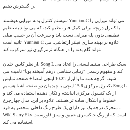
را گسترش دهیم.
سیستم کنترل بدنه میرایی هوشمند Yunnian-C می تواند میرایی را
با کنترل دریچه برقی کمک فنر تنظیم کند، که می تواند به تنظیم
تطبیقی ​​بدون پله میرایی دست یابد و سرعت آن بر حسب میلی
ثانیه است. Yunnian-C علاوه بر بهینه سازی فیلتر ارتعاشی، می
تواند گام بدنه را در هنگام ترمزگیری نیز سرکوب کند.
از نظر کابین خلبان، Song L سبک طراحی مینیمالیستی را اتخاذ می
کند و مفهوم رسمی "زیبایی شناسی درهم آمیخته پویا" نامیده می
شود. اگرچه همه ما با ابزار 10.25 اینچی امضا + صفحه نمایش
کنترل مرکزی 15.6 اینچی با چیدمان دو صفحه آشنا هستیم، Song L
از یک کنسول مرکزی انباشته و تکان دهنده استفاده می کند و
خطوط و اشکال ساده تر هستند. علاوه بر این، مدل چهارچرخ
متحرک درجه یک نیز دارای یک طرح رنگ داخلی منحصر به فرد -
Wild Starry Sky است که از رنگ خاکستری عمیق و سبز فلورسنت
استفاده می کند.