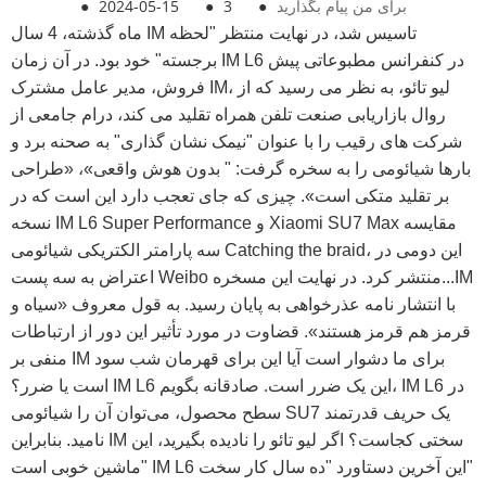
برای من پیام بگذارید
●
3
●
2024-05-15
●
ماه گذشته، 4 سال IM تاسیس شد، در نهایت منتظر "لحظه
برجسته" خود بود. در آن زمان IM L6 در کنفرانس مطبوعاتی پیش
فروش، مدیر عامل مشترک IM، لیو تائو، به نظر می رسید که از
روال بازاریابی صنعت تلفن همراه تقلید می کند، درام جامعی از
شرکت های رقیب را با عنوان "نیمک نشان گذاری" به صحنه برد و
بارها شیائومی را به سخره گرفت: " بدون هوش واقعی»، «طراحی
بر تقلید متکی است». چیزی که جای تعجب دارد این است که در
نسخه IM L6 Super Performance و Xiaomi SU7 Max مقایسه
سه پارامتر الکتریکی شیائومی Catching the braid، این دومی در
اعتراض به سه پست Weibo منتشر کرد. در نهایت این مسخره...IM
با انتشار نامه عذرخواهی به پایان رسید. به قول معروف «سیاه و
قرمز هم قرمز هستند». قضاوت در مورد تأثیر این دور از ارتباطات
منفی بر IM برای ما دشوار است آیا این برای قهرمان شب سود
است یا ضرر؟ IM L6 این یک ضرر است. صادقانه بگویم، IM L6 در
سطح محصول، می‌توان آن را شیائومی SU7 یک حریف قدرتمند
نامید. بنابراین IM سختی کجاست؟ اگر لیو تائو را نادیده بگیرید، این
ماشین خوبی است" IM L6 این آخرین دستاورد "ده سال کار سخت"