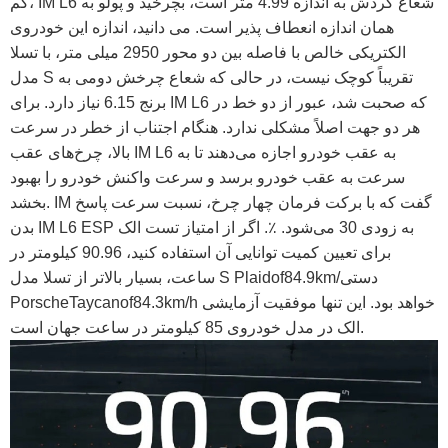
کم، IM L6 شعاع گردش به اندازه 4.99 متر است، بچرخید و پولو به
همان اندازه انعطاف پذیر است. می دانید، اندازه این خودروی
الکتریکی خالص با فاصله بین دو محور 2950 میلی متر، با تسلا
مدل S تقریباً کوچک نیست، در حالی که شعاع چرخش دومی به
برنج 6.15 نیاز دارد. برای IM L6 که صحبت شد، عبور از دو خط در
هر دو جهت اصلاً مشکلی ندارد. هنگام اجتناب از خطر در سرعت
بالا، چرخ‌های عقب IM L6 به عقب خودرو اجازه می‌دهند تا به
سرعت به عقب خودرو برسد و سرعت واکنش خودرو را بهبود
بخشد. IM گفت که با برکت فرمان چهار چرخ، نسبت سرعت پاسخ
بدن IM L6 ESP به زودی 30 می‌شود. ٪. اگر از امتیاز تست الک
برای تعیین کمیت توانایی آن استفاده کنید، 90.96 کیلومتر در
ساعت، بسیار بالاتر از تسلا مدل S Plaidof84.9km/دستی
PorscheTaycanof84.3km/h خواهد بود. این تنها موفقیت آزمایشی
الک در مدل خودروی 85 کیلومتر در ساعت جهان است.