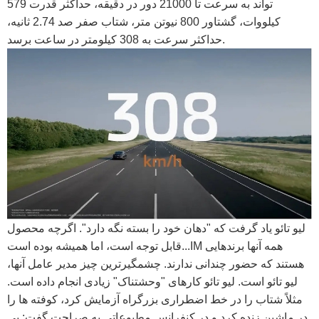
تواند به سرعت تا 21000 دور در دقیقه، حداکثر قدرت 579
کیلووات، گشتاور 800 نیوتن متر، شتاب صفر صد 2.74 ثانیه،
حداکثر سرعت به 308 کیلومتر در ساعت برسد.
لیو تائو یاد گرفت که "دهان خود را بسته نگه دارد". اگرچه محصول
قابل توجه است، اما همیشه بوده است...IM همه آنها برندهایی
هستند که حضور چندانی ندارند. چشمگیرترین چیز مدیر عامل آنها،
لیو تائو است. لیو تائو کارهای "وحشتناک" زیادی انجام داده است.
مثلاً شتاب را در خط اضطراری بزرگراه آزمایش کرد، کوفته ها را
در ماشین زنده کرد و در کنفرانس مطبوعاتی به صراحت گفت: بی