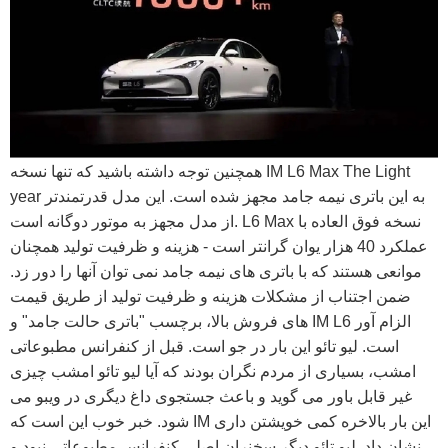
همچنین توجه داشته باشید که تنها نسخه IM L6 Max The Light
year به این باتری نیمه جامد مجهز شده است. این مدل قدرتمندتر
از مدل مجهز به موتور دوگانه است. L6 Max نسخه فوق العاده با
عملکرد 40 هزار یوان گرانتر است - هزینه و ظرفیت تولید همچنان
موانعی هستند که با باتری های نیمه جامد نمی توان آنها را دور زد.
ضمن اجتناب از مشکلات هزینه و ظرفیت تولید از طریق قیمت
های فروش بالا، برچسب "باتری حالت جامد" و IM L6 الزام آور
است. لیو تائو این بار در جو است. قبل از کنفرانس مطبوعاتی
امشب، بسیاری از مردم نگران بودند که آیا لیو تائو امشب چیزی
غیر قابل باور می گوید و باعث جستجوی داغ دیگری در ویبو می
شود. خبر خوب این است که IM این بار بالاخره کمی خویشتن داری
نشان داد. لیو تائو دیگر سخنران اصلی کنفرانس مطبوعاتی نبود و