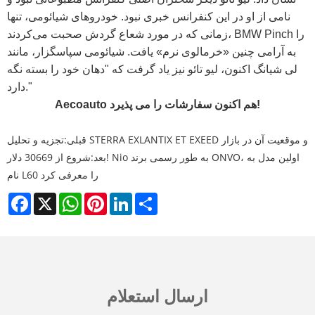
نامی از او در این کنفرانس خبری نبود. خودروهای شیائومی، تنها
زمانی که در مورد شعاع گردش صحبت می‌کردند، BMW Pinch را
به آرامی چنین «خرمالوی نرم» یافت. شیائومی سپاسگزار، مانند
لی شیانگ اکنون، لیو تائو نیز یاد گرفت که "دهان خود را بسته نگه
دارد."
Aecoauto هم اکنون سفارشات را می پذیرد!
تجزیه و تحلیل STERRA EXLANTIX ET EXEED و موقعیت آن در بازار
قبلی:
بعد:
شروع از 30669 دلار! Nio به طور رسمی برند ONVO، اولین مدل به
نام L60 را معرفی کرد
Facebook
X
WhatsApp
Pinterest
LinkedIn
Share
ارسال استعلام