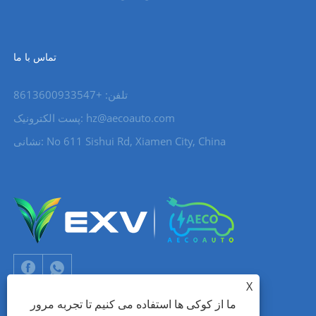
تماس با ما
تلفن: +8613600933547
hz@aecoauto.com
پست الکترونیک:
نشانی: No 611 Sishui Rd, Xiamen City, China
X
ما از کوکی ها استفاده می کنیم تا تجربه مرور