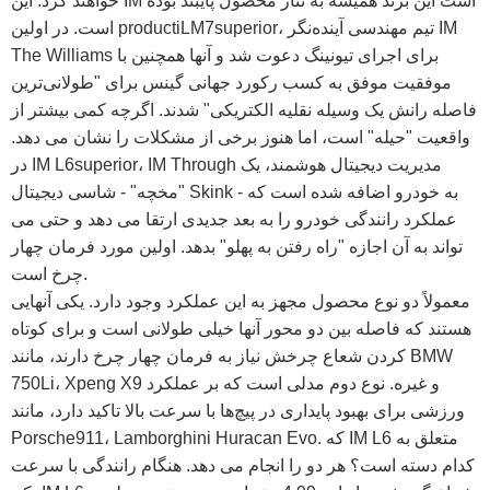
خواهند کرد. این IM است این برند همیشه به تناژ محصول پایبند بوده
است. در اولین productiLM7superior، تیم مهندسی آینده‌نگر IM
The Williams برای اجرای تیونینگ دعوت شد و آنها همچنین با
موفقیت موفق به کسب رکورد جهانی گینس برای "طولانی‌ترین
فاصله رانش یک وسیله نقلیه الکتریکی" شدند. اگرچه کمی بیشتر از
واقعیت "حیله" است، اما هنوز برخی از مشکلات را نشان می دهد.
در IM L6superior، IM Through مدیریت دیجیتال هوشمند، یک
"مخچه" - شاسی دیجیتال Skink - به خودرو اضافه شده است که
عملکرد رانندگی خودرو را به بعد جدیدی ارتقا می دهد و حتی می
تواند به آن اجازه "راه رفتن به پهلو" بدهد. اولین مورد فرمان چهار
چرخ است.
معمولاً دو نوع محصول مجهز به این عملکرد وجود دارد. یکی آنهایی
هستند که فاصله بین دو محور آنها خیلی طولانی است و برای کوتاه
کردن شعاع چرخش نیاز به فرمان چهار چرخ دارند، مانند BMW
750Li، Xpeng X9 و غیره. نوع دوم مدلی است که بر عملکرد
ورزشی برای بهبود پایداری در پیچ‌ها با سرعت بالا تاکید دارد، مانند
Porsche911، Lamborghini Huracan Evo. که IM L6 متعلق به
کدام دسته است؟ هر دو را انجام می دهد. هنگام رانندگی با سرعت