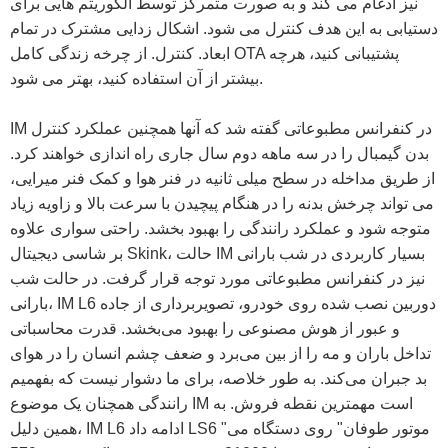
نیز ادغام می کند و به صورت متمرکز توسط الگوریتم هایی برای
دستیابی به این هدف کنترل می شود. اشکال زدایی مشترک در تمام
ابعاد. کنترل. از چرخه زندگی کامل OTA پشتیبانی کنید، هرچه
بیشتر از آن استفاده کنید، بهتر می شود.
IM در کنفرانس مطبوعاتی گفته شد که آنها همچنین عملکرد کنترل
بدن گیمبال را در سه ماهه دوم سال جاری راه اندازی خواهند کرد.
از طریق مداخله در سطح میلی ثانیه در فنر هوا و کمک فنر میرایی،
می تواند چرخش بدنه را در هنگام پیچیدن با سرعت بالا و زاویه زیاد
متوجه شود و عملکرد رانندگی را بهبود بخشد. راحتی سواری علاوه
بر شاسی دیجیتال Skink، حالت IM بسیار کاربردی در شب بارانی
نیز در کنفرانس مطبوعاتی مورد توجه قرار گرفت. در حالت شب
بارانی، IM L6 دوربین نصب شده روی خودرو، تصویربرداری از جاده
و عبور از هوش مصنوعی را بهبود می‌بخشد. قدرت محاسباتی
تداخل باران و مه را از بین می‌برد و ضعف چشم انسان را در هوای
بد جبران می‌کند. به طور خلاصه، برای ما دشوار نیست که بفهمیم
رانندگی همچنان یک موضوع IM است مهمترین نقطه فروش. به
همین دلیل، IM L6 ادامه داد LS6 "موتور طوفان" روی دستگاه می