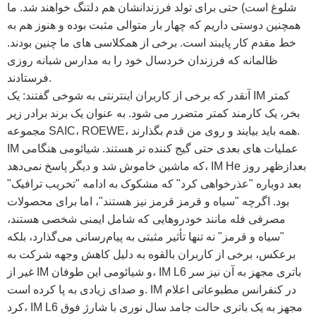
شلوغ است) حتی برای تولد فرزندانشان هم دلتنگ خواهند شد. ما
همچنین دوستی داریم که چهار بار متوالی مثبت بوده و هنوز هم به
خط مقدم کار پایبند است. برخی از همکلاسی های ما چنین بودند.
ظالمانه که فرزندان خردسال خود را به مدارس شبانه روزی
فرستادند.
آنقدر که برخی از کاربران اینترنتی به شوخی گفتند: یک IM کمتر
بخر، یک کارمند کمتر متضرر می شود. به عنوان یک برند برادر زیر
مجموعه SAIC، ROEWE، همه باید بیایند و روی من قدم بگذارند.
IM عملیات های بعدی حتی گیج کننده تر هستند. شیائومی هنگامی
که ماشین خاموش شد و دیگر پاسخ نمی‌دهد، IM He بعدازظهر روز
بعد دوباره "عذرخواهی کرد" که مشکوک به ادامه "تخریب ترافیک"
بود. اگرچه "سیاه و قرمز قرمز نیز هستند"، اما برای محصولات
مصرفی فله مانند خودروهایی که شامل ایمنی شخصی هستند،
"سیاه و قرمز" نه تنها تأثیر مثبتی به پیام‌رسانی می‌گذارد، بلکه
برعکس، برخی از کاربران بالقوه به دلیل کاهش وجهه شرکت به
غیر از IM و شیائومی این طوفان، IM L6 باتری مجهز به آن نیز سر
و صدای زیادی به پا کرده است. IM در کنفرانس مطبوعاتی اعلام
کرد، IM L6 مجهز به یک باتری حالت جامد سال نوری با شارژ فوق