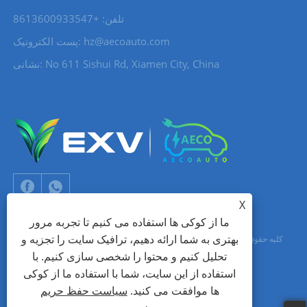
تلفن: +8613600933547
hz@aecoauto.com
پست الکترونیک:
نشانی: No 611 Sishui Rd, Xiamen City, China
X
ما از کوکی ها استفاده می کنیم تا تجربه مرور
بهتری به شما ارائه دهیم، ترافیک سایت را تجزیه و
حق چاپ © 2024 Xiamen Aecoauto Technology Co., Ltd. کلیه حقوق محفوظ
تحلیل کنیم و محتوا را شخصی سازی کنیم. با
است.
استفاده از این سایت، شما با استفاده ما از کوکی
جک لین: +86-15559188336
شبکه TIANYU
پشتیبانی فنی وب سایت:
ها موافقت می کنید.
سیاست حفظ حریم